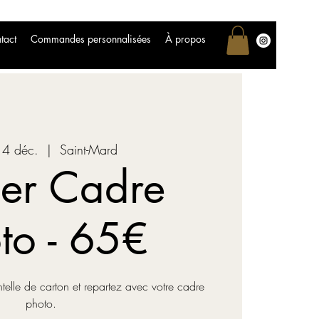
tact
Commandes personnalisées
À propos
14 déc.
  |  
Saint-Mard
ier Cadre
to - 65€
ntelle de carton et repartez avec votre cadre
photo.